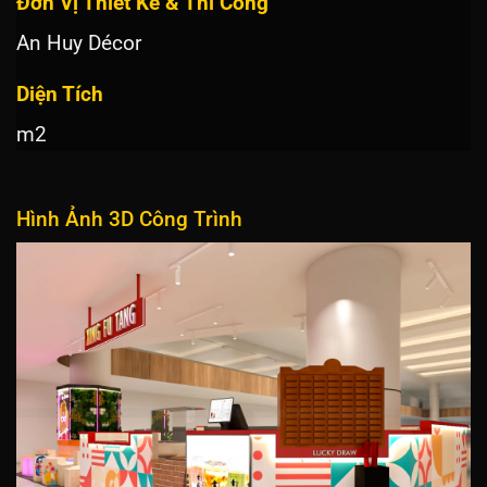
Đơn Vị Thiết Kế & Thi Công
An Huy Décor
Diện Tích
m2
Hình Ảnh 3D Công Trình