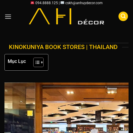
Chuyển
094.8888.125 |
cskh@anhuydecor.com
đến
nội
dung
KINOKUNIYA BOOK STORES | THAILAND
Mục Lục