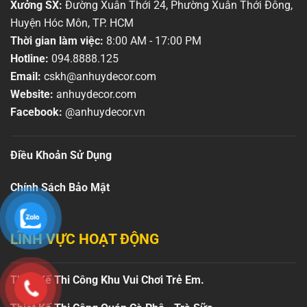
Xưởng SX:
Đường Xuân Thới 24, Phường Xuân Thới Đông,
Huyện Hóc Môn, TP. HCM
Thời gian làm việc:
8:00 AM - 17:00 PM
Hotline:
094.8888.125
Email:
cskh@anhuydecor.com
Website:
anhuydecor.com
Facebook:
@anhuydecor.vn
Điều Khoản Sử Dụng
Chính Sách Bảo Mật
LĨNH VỰC HOẠT ĐỘNG
Thiết Kế Thi Công Khu Vui Chơi Trẻ Em.