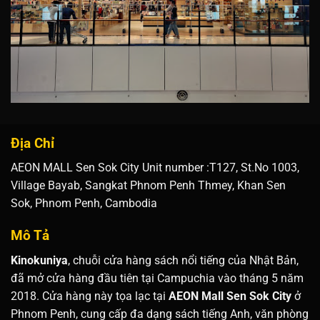
Địa Chỉ
AEON MALL Sen Sok City Unit number :T127, St.No 1003,
Village Bayab, Sangkat Phnom Penh Thmey, Khan Sen
Sok, Phnom Penh, Cambodia
Mô Tả
Kinokuniya
, chuỗi cửa hàng sách nổi tiếng của Nhật Bản,
đã mở cửa hàng đầu tiên tại Campuchia vào tháng 5 năm
2018.
Cửa hàng này tọa lạc tại
AEON Mall Sen Sok City
ở
Phnom Penh, cung cấp đa dạng sách tiếng Anh, văn phòng