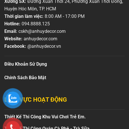
Xưởng SX:
Đường Xuân Thới 24, Phường Xuân Thới Đông,
Huyện Hóc Môn, TP. HCM
Thời gian làm việc:
8:00 AM - 17:00 PM
Hotline:
094.8888.125
Email:
cskh@anhuydecor.com
Website:
anhuydecor.com
Facebook:
@anhuydecor.vn
Điều Khoản Sử Dụng
Chính Sách Bảo Mật
LĨNH VỰC HOẠT ĐỘNG
Thiết Kế Thi Công Khu Vui Chơi Trẻ Em.
Thiết Kế Thi Công Quán Cà Phê - Trà Sữa.