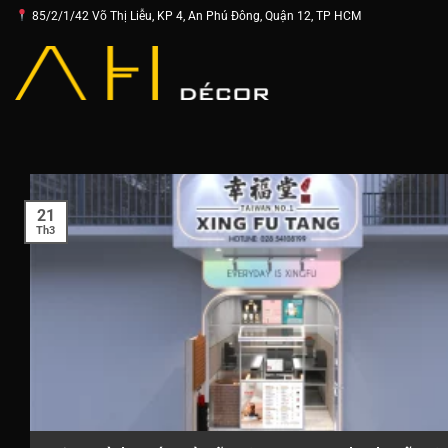
Chuyển
85/2/1/42 Võ Thị Liễu, KP 4, An Phú Đông, Quận 12, TP HCM
đến
nội
dung
21
Th3