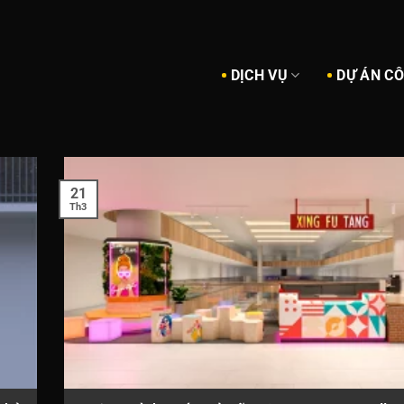
DỊCH VỤ
DỰ ÁN C
21
Th3