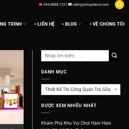
094.8888.125 |
cskh@anhuydecor.com
ÔNG TRÌNH
LIÊN HỆ
BLOG
VỀ CHÚNG TÔI
DANH MỤC
Danh
Mục
ĐƯỢC XEM NHIỀU NHẤT
Khám Phá Khu Vui Chơi Hàni Háni