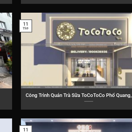
11
Th9
Công Trình Quán Trà Sữa ToCoToCo Phổ Quang,
11