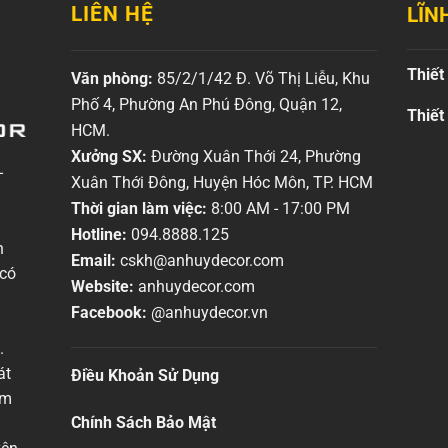
LIÊN HỆ
LĨN
Thiết
Văn phòng:
85/2/1/42 Đ. Võ Thị Liễu, Khu
Phố 4, Phường An Phú Đông, Quận 12,
Thiết
HCM.
Xưởng SX:
Đường Xuân Thới 24, Phường
–
Xuân Thới Đông, Huyện Hóc Môn, TP. HCM
Thời gian làm việc:
8:00 AM - 17:00 PM
Hotline:
094.8888.125
n
Email:
cskh@anhuydecor.com
 có
Website:
anhuydecor.com
Facebook:
@anhuydecor.vn
.
át
Điều Khoản Sử Dụng
em
Chính Sách Bảo Mật