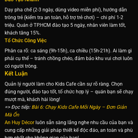
Dạy pha chế (2-3 ngày, dùng video miễn phí), hướng dẫn
trông trẻ (kiểm tra an toàn, hỗ trợ trẻ chơi) – chi phí 1-2
triệu. Quán ở TP.HCM đào tạo 5 ngày, nhân viên làm tốt,
khách tăng 15%.
Tổ Chức Công Việc
Phân ca rõ: ca sáng (9h-15h), ca chiều (15h-21h). Ai làm gì
phải cụ thể – tránh chồng chéo, đảm bảo khu vui chơi luôn
có người trông.
Kết Luận
Quản lý người làm cho Kids Cafe cần sự rõ ràng. Chọn
đúng người, đào tạo tốt, tổ chức hợp lý – quán bạn sẽ chạy
mượt mà, khách hài lòng!
=> Đọc tiếp:
Bài 6: Chạy Kids Cafe Mỗi Ngày – Đơn Giản
Mà Ổn
An Huy Décor
luôn sẵn sàng lắng nghe nhu cầu của bạn và
cung cấp những giải pháp thiết kế độc đáo, an toàn và phù
hợp nhất cho không gian của bạn!