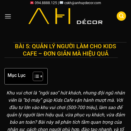
Chuyển
094.8888.125 |
cskh@anhuydecor.com
đến
nội
dung
BÀI 5: QUẢN LÝ NGƯỜI LÀM CHO KIDS
CAFE – ĐƠN GIẢN MÀ HIỆU QUẢ
Mục Lục
Khu vui chơi là “ngôi sao” hút khách, nhưng đội ngũ nhân
viên là “bộ máy” giúp Kids Cafe vận hành mượt mà. Với
đầu tư lớn vào khu vui chơi (500-700 triệu), làm sao để
quản lý người làm hiệu quả, vừa phục vụ khách, vừa đảm
bảo an toàn? Bài này sẽ phân tích tầm quan trọng của
nhân sự, cách chọn người phù hợp, đào tạo nhanh, và tổ