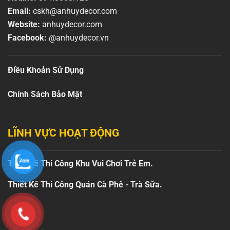
Email:
cskh@anhuydecor.com
Website:
anhuydecor.com
Facebook:
@anhuydecor.vn
Điều Khoản Sử Dụng
Chính Sách Bảo Mật
LĨNH VỰC HOẠT ĐỘNG
Thiết Kế Thi Công Khu Vui Chơi Trẻ Em.
Thiết Kế Thi Công Quán Cà Phê - Trà Sữa.