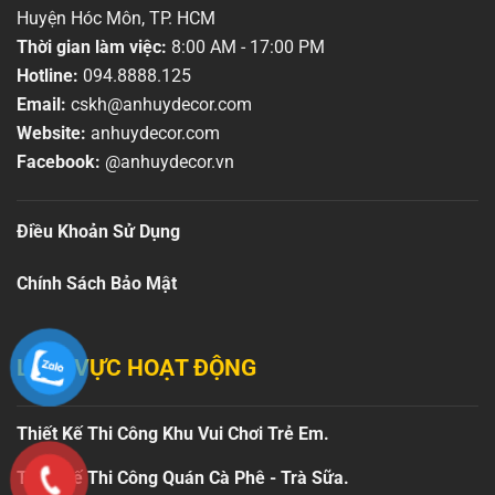
Huyện Hóc Môn, TP. HCM
Thời gian làm việc:
8:00 AM - 17:00 PM
Hotline:
094.8888.125
Email:
cskh@anhuydecor.com
Website:
anhuydecor.com
Facebook:
@anhuydecor.vn
Điều Khoản Sử Dụng
Chính Sách Bảo Mật
LĨNH VỰC HOẠT ĐỘNG
Thiết Kế Thi Công Khu Vui Chơi Trẻ Em.
Thiết Kế Thi Công Quán Cà Phê - Trà Sữa.