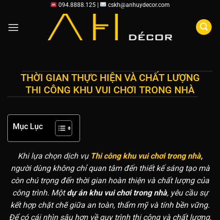
Chuyển
094.8888.125 |
cskh@anhuydecor.com
đến
nội
dung
THỜI GIAN THỰC HIỆN VÀ CHẤT LƯỢNG
THI CÔNG KHU VUI CHƠI TRONG NHÀ
Mục Lục
Khi lựa chọn dịch vụ
Thi công khu vui chơi trong nhà
,
người dùng không chỉ quan tâm đến thiết kế sáng tạo mà
còn chú trọng đến thời gian hoàn thiện và chất lượng của
công trình. Một
dự án khu vui chơi trong nhà
, yêu cầu sự
kết hợp chặt chẽ giữa an toàn, thẩm mỹ và tính bền vững.
Để có cái nhìn sâu hơn về quy trình thi công và chất lượng,