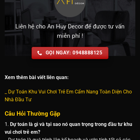
Liên hệ cho An Huy Decor để được tư vấn
miễn phí !
GỌI NGAY: 0948888125
Xem thêm bài viết liên quan:
_
Dự Toán Khu Vui Chơi Trẻ Em Cẩm Nang Toàn Diện Cho
Nhà Đầu Tư
Câu Hỏi Thường Gặp
1.
Dự toán là gì và tại sao nó quan trọng trong đầu tư khu
vui chơi trẻ em?
_
Dự toán là quá trình lập kế hoạch và ước tính tất cả các