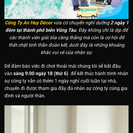
Công Ty An Huy Décor
vừa có chuyến nghỉ dưỡng
2 ngày 1
đêm tại thành phố biển Vũng Tàu
. Đây không chỉ là dịp để
các thành viên giải tỏa căng thẳng mà còn là cơ hội để
thắt chặt tinh thần đoàn kết, dưới đây là những khoảng
khắc vui vẻ của nhân sự.
Để đảm bảo việc đi chơi thoải mái chúng tôi sẽ bắt đầu
vào
sáng 9:00 ngày 18 (thứ 6)
để kết thúc hành trình nhân
sự công ty vẫn có thêm 1 ngày nghỉ cuối tuần tại nhà,
chuyến đi được tham gia đầy đủ nhân sự công ty cùng gia
đình và người thân.