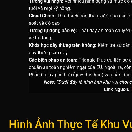
Tường vui nhộn:
Với nhiều hình dạng và mức độ k
tuổi và mọi kỹ năng.
Cloud Climb:
Thử thách bản thân vượt qua các bụ
soát về độ cao.
Tường tự động bảo vệ:
Thắt dây an toàn chuyên 
vệ tự động.
Khóa học dây thừng trên không:
Kiểm tra sự cân
dây thừng cao này.
Các biện pháp an toàn:
Triangle Plus ưu tiên sự a
chuẩn an toàn nghiêm ngặt của EU. Ngoài ra, còn
Phải đi giày phù hợp (giày thể thao) và quần dài
Note:
“Dưới đây là hình ảnh khu vui chơi 
Link Nguồn:
Hình Ảnh Thực Tế Khu Vu