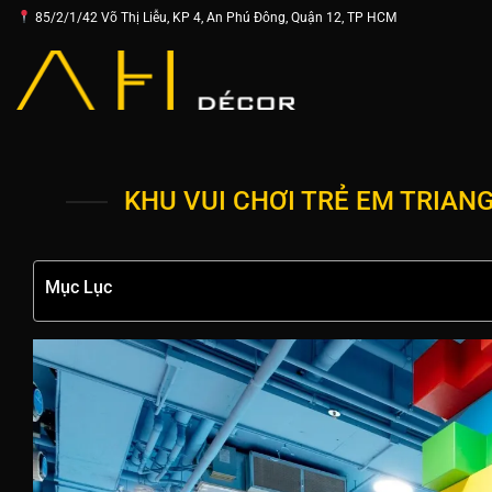
Chuyển
85/2/1/42 Võ Thị Liễu, KP 4, An Phú Đông, Quận 12, TP HCM
đến
nội
dung
KHU VUI CHƠI TRẺ EM TRIA
Mục Lục