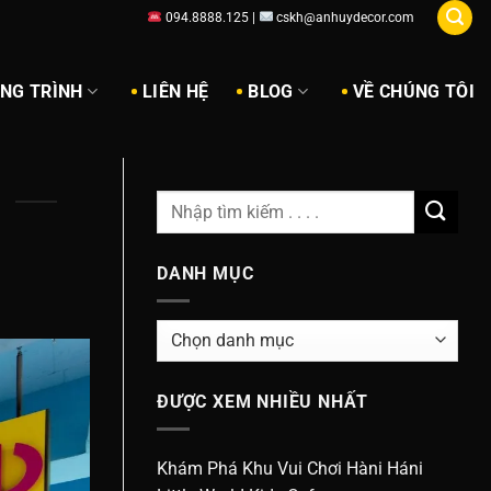
094.8888.125 |
cskh@anhuydecor.com
ÔNG TRÌNH
LIÊN HỆ
BLOG
VỀ CHÚNG TÔI
DANH MỤC
Danh
Mục
ĐƯỢC XEM NHIỀU NHẤT
Khám Phá Khu Vui Chơi Hàni Háni