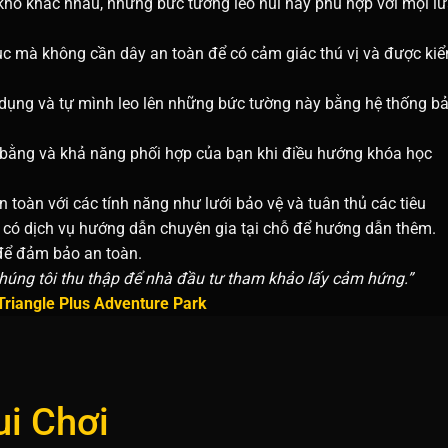
hó khác nhau, những bức tường leo núi này phù hợp với mọi l
c mà không cần dây an toàn để có cảm giác thú vị và được ki
dụng và tự mình leo lên những bức tường này bằng hệ thống b
 bằng và khả năng phối hợp của bạn khi điều hướng khóa học
n toàn với các tính năng như lưới bảo vệ và tuân thủ các tiêu
 có dịch vụ hướng dẫn chuyên gia tại chỗ để hướng dẫn thêm.
 để đảm bảo an toàn.
chúng tôi thu thập để nhà đầu tư tham khảo lấy cảm hứng.”
Triangle Plus Adventure Park
i Chơi