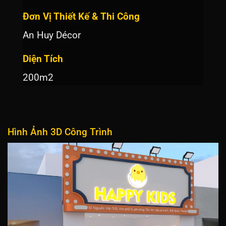
Đơn Vị Thiết Kế & Thi Công
An Huy Décor
Diện Tích
200m2
Hình Ảnh 3D Công Trình