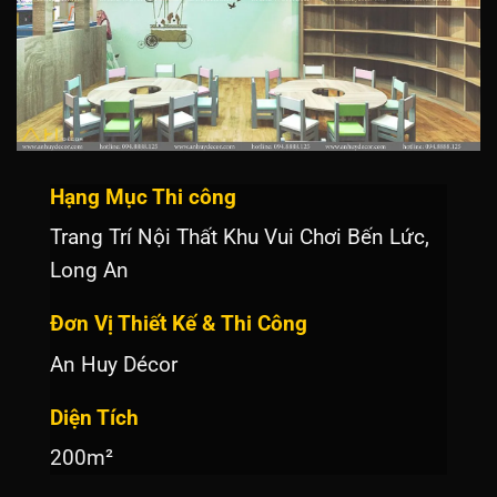
Hạng Mục Thi công
Trang Trí Nội Thất Khu Vui Chơi Bến Lức,
Long An
Đơn Vị Thiết Kế & Thi Công
An Huy Décor
Diện Tích
200m²