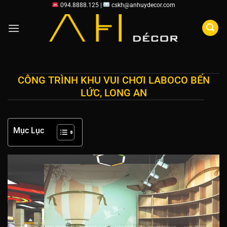
Chuyển
094.8888.125 |
cskh@anhuydecor.com
đến
nội
dung
CÔNG TRÌNH KHU VUI CHƠI LABOCO BẾN
LỨC, LONG AN
Mục Lục