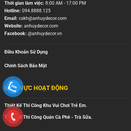
Thời gian làm việc:
8:00 AM - 17:00 PM
Hotline:
094.8888.125
Email:
cskh@anhuydecor.com
Website:
anhuydecor.com
Facebook:
@anhuydecor.vn
Điều Khoản Sử Dụng
Chính Sách Bảo Mật
LĨNH VỰC HOẠT ĐỘNG
Thiết Kế Thi Công Khu Vui Chơi Trẻ Em.
Thiết Kế Thi Công Quán Cà Phê - Trà Sữa.