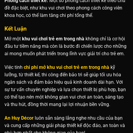
Phong cách thiết kế:
Một số phong cách thiết kế theo chủ
đề đặc biệt, như khu vui chơi theo phong cách công viên
khoa học, có thể làm tăng chi phí tổng thể.
Kết Luận
Mở một
khu vui chơi trẻ em trong nhà
không chỉ là cơ hội
đầu tư tiềm năng mà còn là bước đi chiến lược cho những
ai mong muốn phát triển trong lĩnh vực giải trí cho trẻ em.
Việc tính
chi phí mở khu vui chơi trẻ em trong nhà
kỹ
lưỡng, từ thiết kế, thi công đến bảo trì sẽ giúp tối ưu hóa
ngân sách và đảm bảo hiệu quả kinh doanh dài hạn. Với
sự tư vấn chuyên nghiệp và lựa chọn thiết bị phù hợp, bạn
có thể tạo nên một không gian vui chơi an toàn, sáng tạo
và thu hút, đồng thời mang lại lợi nhuận bền vững.
An Huy Décor
luôn sẵn sàng lắng nghe nhu cầu của bạn
và cung cấp những giải pháp thiết kế độc đáo, an toàn và
phù hợp nhất cho không gian của bạn!