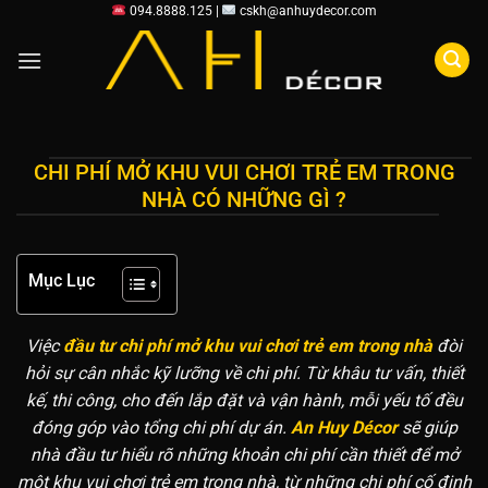
Chuyển
094.8888.125 |
cskh@anhuydecor.com
đến
nội
dung
CHI PHÍ MỞ KHU VUI CHƠI TRẺ EM TRONG
NHÀ CÓ NHỮNG GÌ ?
Mục Lục
Việc
đầu tư chi phí mở khu vui chơi trẻ em trong nhà
đòi
hỏi sự cân nhắc kỹ lưỡng về chi phí. Từ khâu tư vấn, thiết
kế, thi công, cho đến lắp đặt và vận hành, mỗi yếu tố đều
đóng góp vào tổng chi phí dự án.
An Huy Décor
sẽ giúp
nhà đầu tư hiểu rõ những khoản chi phí cần thiết để mở
một khu vui chơi trẻ em trong nhà, từ những chi phí cố định