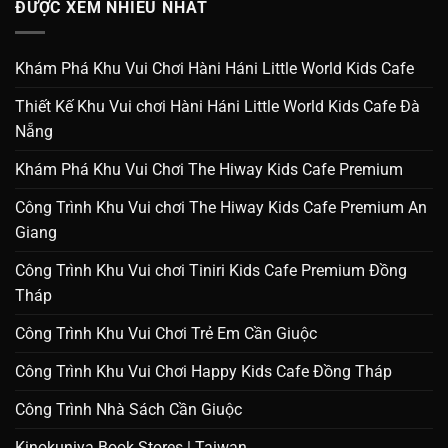
ĐƯỢC XEM NHIỀU NHẤT
Khám Phá Khu Vui Chơi Hàni Háni Little World Kids Cafe
Thiết Kế Khu Vui chơi Hàni Háni Little World Kids Cafe Đà
Nẵng
Khám Phá Khu Vui Chơi The Hiway Kids Cafe Premium
Công Trình Khu Vui chơi The Hiway Kids Cafe Premium An
Giang
Công Trình Khu Vui chơi Tiniri Kids Cafe Premium Đồng
Tháp
Công Trình Khu Vui Chơi Trẻ Em Cần Giuộc
Công Trình Khu Vui Chơi Happy Kids Cafe Đồng Tháp
Công Trình Nhà Sách Cần Giuộc
Kinokuniya Book Stores | Taiwan