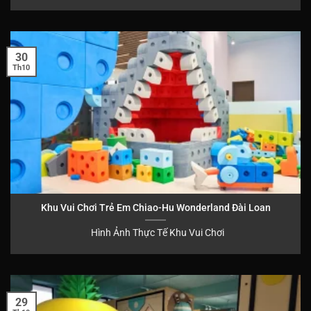
30
Th10
Khu Vui Chơi Trẻ Em Chiao-Hu Wonderland Đài Loan
Hình Ảnh Thực Tế Khu Vui Chơi
29