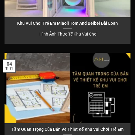
Khu Vui Chơi Trẻ Em Miaoli Tom And Beibei Đài Loan
Hình Ảnh Thực Tế Khu Vui Chơi
04
Th11
Tầm Quan Trọng Của Bản Vẽ Thiết Kế Khu Vui Chơi Trẻ Em