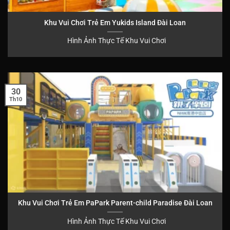
Khu Vui Chơi Trẻ Em Yukids Island Đài Loan
Hình Ảnh Thực Tế Khu Vui Chơi
30
Th10
Khu Vui Chơi Trẻ Em PaPark Parent-child Paradise Đài Loan
Hình Ảnh Thực Tế Khu Vui Chơi