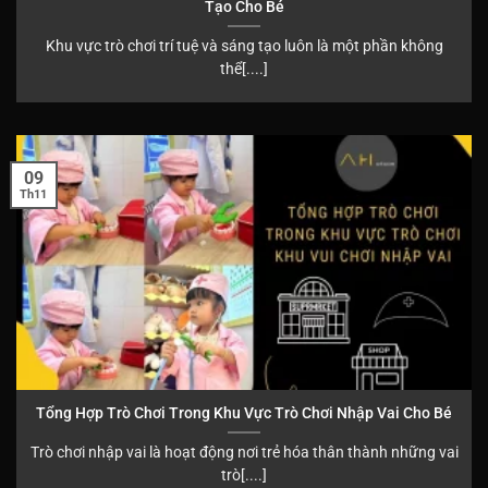
Tạo Cho Bé
Khu vực trò chơi trí tuệ và sáng tạo luôn là một phần không
thể[....]
09
Th11
Tổng Hợp Trò Chơi Trong Khu Vực Trò Chơi Nhập Vai Cho Bé
Trò chơi nhập vai là hoạt động nơi trẻ hóa thân thành những vai
trò[....]