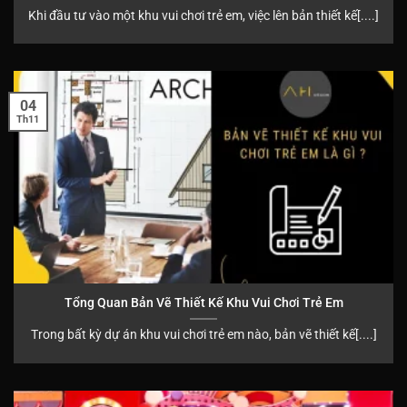
Khi đầu tư vào một khu vui chơi trẻ em, việc lên bản thiết kế[....]
04
Th11
Tổng Quan Bản Vẽ Thiết Kế Khu Vui Chơi Trẻ Em
Trong bất kỳ dự án khu vui chơi trẻ em nào, bản vẽ thiết kế[....]