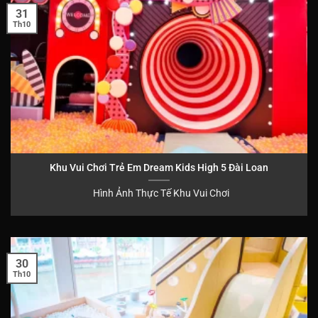
31
Th10
Khu Vui Chơi Trẻ Em Dream Kids High 5 Đài Loan
Hình Ảnh Thực Tế Khu Vui Chơi
30
Th10