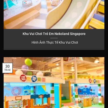
Khu Vui Chơi Trẻ Em Nekoland Singapore
Hình Ảnh Thực Tế Khu Vui Chơi
30
Th10