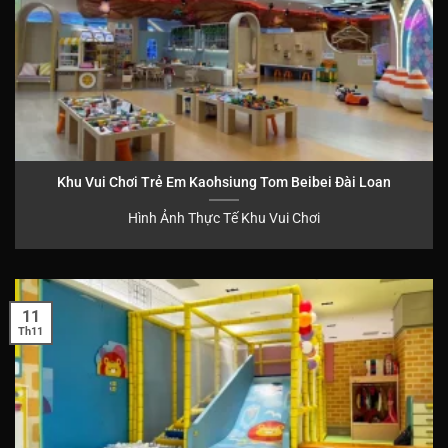
Khu Vui Chơi Trẻ Em Kaohsiung Tom Beibei Đài Loan
Hình Ảnh Thực Tế Khu Vui Chơi
11
Th11