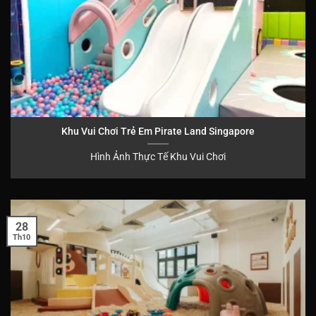
Khu Vui Chơi Trẻ Em Pirate Land Singapore
Hình Ảnh Thực Tế Khu Vui Chơi
28
Th10