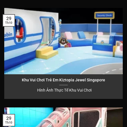
29
Th10
Khu Vui Chơi Trẻ Em Kiztopia Jewel Singapore
Hình Ảnh Thực Tế Khu Vui Chơi
29
Th10