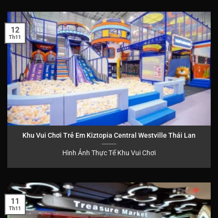
12
Th11
Khu Vui Chơi Trẻ Em Kiztopia Central Westville Thái Lan
Hình Ảnh Thực Tế Khu Vui Chơi
11
Th11